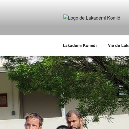
Aller
au
contenu
LAKADÉMI 
principal
La formation théâtrale de Komidi
Lakadémi Komidi
Vie de La