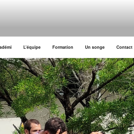
KOMIDI
, association qui organise le festival Komidi, basé à Saint-Jos
kadémi
L’équipe
Formation
Un songe
Contact