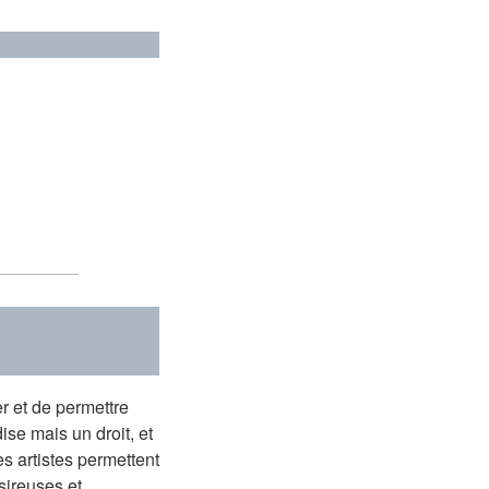
er et de permettre
se mais un droit, et
les artistes permettent
sireuses et