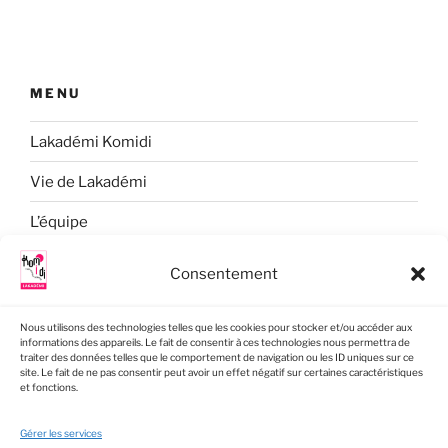
MENU
Lakadémi Komidi
Vie de Lakadémi
L’équipe
Formation
Consentement
Un songe
Nous utilisons des technologies telles que les cookies pour stocker et/ou accéder aux
Contact
informations des appareils. Le fait de consentir à ces technologies nous permettra de
traiter des données telles que le comportement de navigation ou les ID uniques sur ce
site. Le fait de ne pas consentir peut avoir un effet négatif sur certaines caractéristiques
et fonctions.
Gérer les services