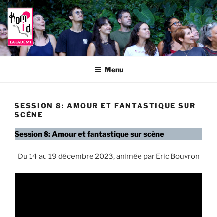
Aller
au
contenu
principal
LAKADÉMI KOMIDI
La formation théâtrale de Komidi, association qui organise le festival
Komidi, basé à Saint-Joseph, île de La Réunion
Menu
SESSION 8: AMOUR ET FANTASTIQUE SUR
SCÈNE
Session 8: Amour et fantastique sur scène
Du 14 au 19 décembre 2023, animée par Eric Bouvron