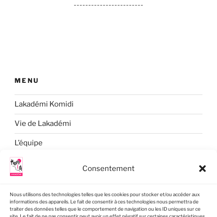
------------------------
MENU
Lakadémi Komidi
Vie de Lakadémi
L’équipe
Formation
Consentement
Un songe
Nous utilisons des technologies telles que les cookies pour stocker et/ou accéder aux
Contact
informations des appareils. Le fait de consentir à ces technologies nous permettra de
traiter des données telles que le comportement de navigation ou les ID uniques sur ce
site. Le fait de ne pas consentir peut avoir un effet négatif sur certaines caractéristiques